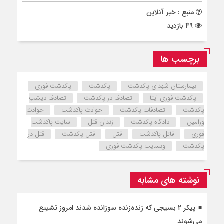
منبع : خبر آنلاین
49 بازدید
برچسب ها
بیمارستان شهدای پاکدشت
پاکدشت
پاکدشت فوری
پاکدشت فوری ایتا
تصادف در پاکدشت
تصادف دیشب
پاکدشت
تصادفات پاکدشت
حوادث پاکدشت
حوادث
ورامین
دادگاه پاکدشت
زندان قتل
سایت پاکدشت
فوری
قاتل پاکدشت
قتل
قتل پاکدشت
قتل در
پاکدشت
وبسایت پاکدشت فوری
نوشته های مشابه
پیکر ۲ بسیجی که زنده‌زنده سوزانده شدند امروز تشییع
می‌شوند