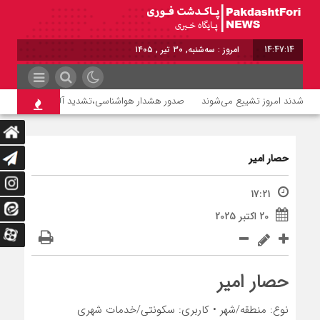
14:47:14
امروز : سه‌شنبه, ۳۰ تیر , ۱۴۰۵
صدور هشدار هواشناسی،تشدید آلودگی هوا تا روز س
حصار امیر
17:21
20 اکتبر 2025
حصار امیر
نوع: منطقه/شهر • کاربری: سکونتی/خدمات شهری