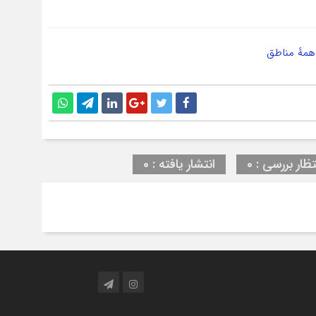
مهٔ مناطق
تظار بررسی : 0
انتشار یافته : 0