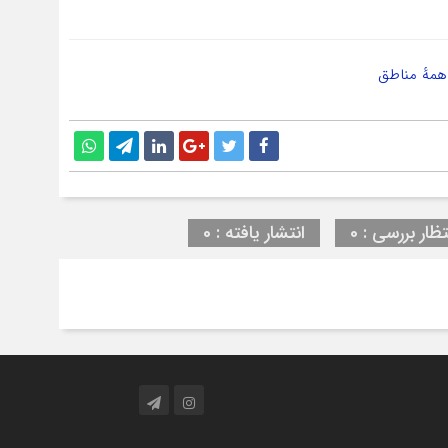
مهٔ مناطق
تظار بررسی : 0
انتشار یافته : 0