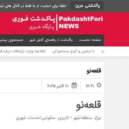
پاکدشتی عزیز:
لطفا برای حمایت از ما فقط در کانال های
صفحه نخست
پاکدشت | راهنمای کامل شهر
جستجوی پیشرف
سخن می‌گوید
با ذره‌بین و گردو جستجو کن
اطلاعیه وزارت ارتباطات درباره قطعی 
قلعه‌نو
17:21
20 اکتبر 2025
قلعه‌نو
نوع: منطقه/شهر • کاربری: سکونتی/خدمات شهری