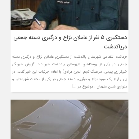
دستگيري 5 نفر از عاملان نزاع و درگيري دسته جمعی
درپاکدشت
فرمانده انتظامي شهرستان پاکدشت از دستگيري عاملان نزاع و درگيري دسته
جمعي در يکي از روستاهاي شهرستان پاکدشت خبر داد. گزارش خبرنگار
خبرگزاري پليس، سرهنگ”نجم الدين مرادي” با اعلام جزئيات اين خبر گفت: در
پي وقوع يک مورد نزاع و درگيري دسته جمعي در يکي از محلات شهرستان و
متواري شدن متهمان ، موضوع در […]