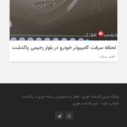
لحظه سرقت کامپیوتر خودرو در بلوار رحیمی پاکدشت
+فیلم سرقت
پایگاه خبری پاکدشت فوری - فعال و محبوبترین رسانه خبری در پاکدشت
طراحی سایت : تیم پاکدشت فوری