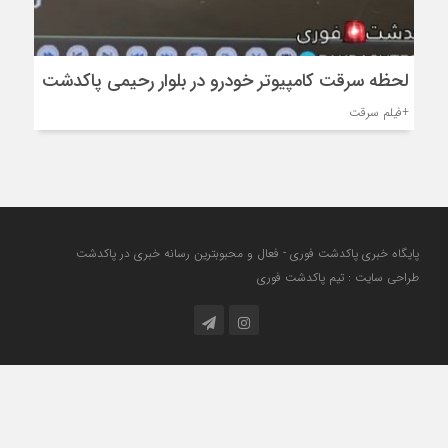
لحظه سرقت کامپیوتر خودرو در بلوار رحیمی پاکدشت
+فیلم سرقت
پایگاه خبری پاکدشت فوری - فعال و محبوبترین رسانه خبری در پاکدشت
طراحی سایت : تیم پاکدشت فوری