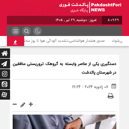
8:09:29
امروز : دوشنبه, ۲۹ تیر , ۱۴۰۵
صدور هشدار هواشناسی،تشدید آلودگی هوا تا روز سه‌شنبه
پزشکیان 
دستگیری یکی از عناصر وابسته به گروهک تروریستی منافقین
در شهرستان پاکدشت
07 ژانویه 2024 - 19:24