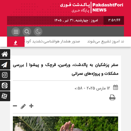
3:59:44
امروز : چهارشنبه, ۳۱ تیر , ۱۴۰۵
صدور هشدار هواشناسی،تشدید آلودگی هوا تا روز سه‌شن
سفر پزشکیان به پاکدشت، ورامین، قرچک و پیشوا | بررسی
مشکلات و پروژه‌های عمرانی
12 مارس 2025 - 0:58