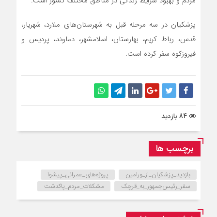
مردم و بهبود شرایط زندگی در مناطق مختلف کشور است.
پزشکیان در سه مرحله قبل به شهرستان‌های ملارد، شهریار،
قدس، رباط کریم، بهارستان، اسلامشهر، دماوند، پردیس و
فیروزکوه سفر کرده است.
84 بازدید
برچسب ها
بازدید_پزشکیان_از_ورامین
پروژه‌های_عمرانی_پیشوا
سفر_رئیس‌جمهور_به_قرچک
مشکلات_مردم_پاکدشت