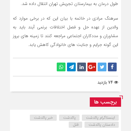
طول درمان به بيمارستان تجريش تهران انتقال داده شد.
سرهنگ مرادي در خاتمه با بيان اين که در برخي موارد که
والدين از عهده حل و فصل اختلافات برنمي آيند بايد به
مشاوران و مددکاران اجتماعي مراجعه کنند تا زمينه هاي بروز
اين گونه جرايم و جنايت هاي خانوادگي کاهش يابد.
74 بازدید
برچسب ها
اینستاگرام پاکدشت
پاکدشت
خبر پاکدشت
دادستان پاکدشت
قتل