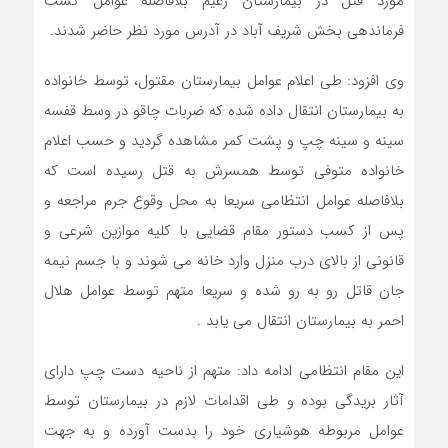
مورد قتل در بيمارستان زعيم بلافاصله عوامل گشت
فرماندهي بخش شريف آباد در آدرس مورد نظر حاضر شدند.
وي افزود: طي اعلام عوامل بيمارستان مقتول، توسط خانواده
به بيمارستان انتقال داده شده که ضربات چاقو در وسط قفسه
سينه و سينه چپ و پشت کمر مشاهده گرديد و حسب اعلام
خانواده متوفي توسط همسرش به قتل رسيده است که
بلافاصله عوامل انتظامی سريعا به محل وقوع جرم مراجعه و
پس از کسب دستور مقام قضايي با کليه موازين شرعي و
قانوني از بالاي درب منزل وارد خانه مي شوند و با جسم نيمه
جان قاتل رو به رو شده و سريعا متهم توسط عوامل هلال
احمر به بيمارستان انتقال مي يابد .
این مقام انتظامی ادامه داد: متهم از ناحيه دست چپ داراي
آثار بريدگي بوده و طي اقدامات لازم در بيمارستان توسط
عوامل مربوطه هوشياري خود را بدست آورده و به جهت